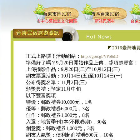
台東市區民宿
市區台東民宿
市中心舊鐵道文化園區
新站民宿村
台東
◤2016臺灣
正式上路囉！活動網站：
http://goo.gl/VPb6dD
準備好了嗎？9月20日開始作品上傳，獎項超豐富！
上傳攝影作品：9月20日(二)至10月12日(三)
網友票選活動：10月14日(五)至10月24日(一)
公布得獎名單：11月2日(三)
頒獎典禮：預定11月中旬
以下豐富獎項
特優：郵政禮券10,000元，1名
優等：郵政禮券6,000元，3名
佳作：郵政禮券1,000元，8名
入選：地質季刊1本(不限卷期)，30名
創意獎：郵政禮券1,000元，3名
網友人氣獎：便利超商禮券500元，10名