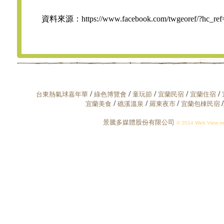
資料來源：https://www.facebook.com/twgeoref/?hc_r
/
/
/
/
/
台東熱氣球嘉年華
綠色博覽會
童玩節
宜蘭民宿
宜蘭住宿
/
/
/
/
宜蘭美食
礁溪溫泉
羅東夜市
宜蘭包棟民宿
景騰多媒體股份有限公司
© 2014 Web View mul